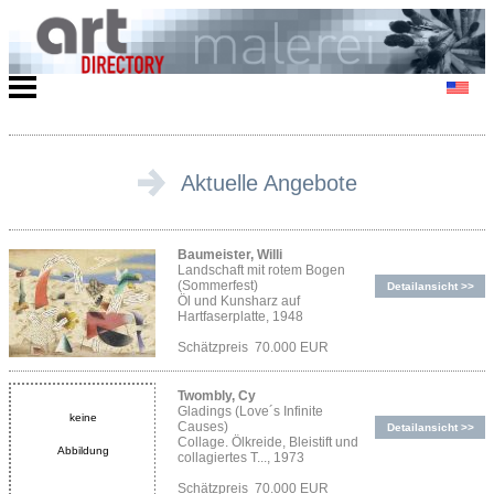
Aktuelle Angebote
Baumeister, Willi
Landschaft mit rotem Bogen
(Sommerfest)
Detailansicht >>
Öl und Kunsharz auf
Hartfaserplatte, 1948
Schätzpreis 70.000 EUR
Twombly, Cy
Gladings (Love´s Infinite
keine
Causes)
Detailansicht >>
Collage. Ölkreide, Bleistift und
Abbildung
collagiertes T..., 1973
Schätzpreis 70.000 EUR